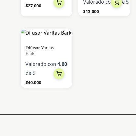
Valorado con
0
de 5
$
27,000
$
13,000
Este
producto
Difusor Varitas
tiene
Bark
múltiples
Valorado con
4.00
variantes.
de 5
Las
$
40,000
opciones
se
pueden
elegir
en
la