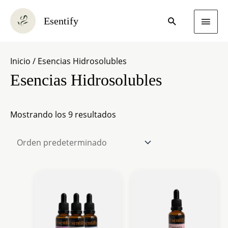
Ir
Men
Buscar
Esentify
al
Princ
contenido
Inicio
/ Esencias Hidrosolubles
Esencias Hidrosolubles
Mostrando los 9 resultados
¡OFERTA!