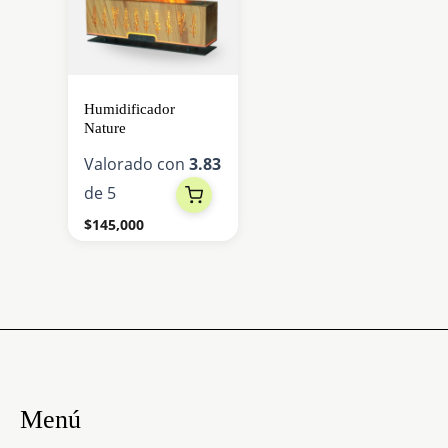
múltiples
variantes.
Las
opciones
Humidificador
se
Nature
pueden
Valorado con
3.83
elegir
de 5
en
$
145,000
la
página
de
producto
Menú