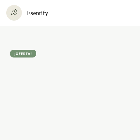
Ir
Esentify
al
contenido
¡OFERTA!