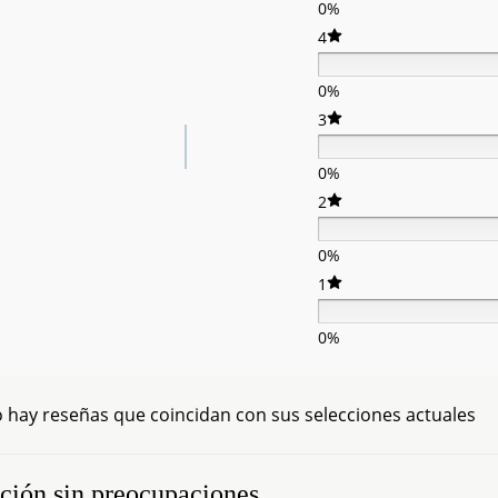
0%
4
0%
3
0%
2
0%
1
0%
o hay reseñas que coincidan con sus selecciones actuales
ción sin preocupaciones.