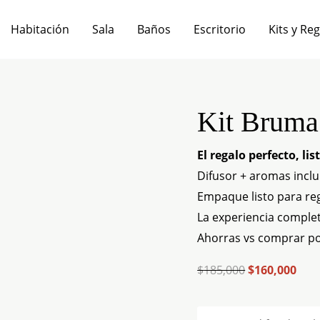
Habitación
Sala
Baños
Escritorio
Kits y Re
Kit Bruma
El
El
precio
prec
El regalo perfecto, li
original
actu
Difusor + aromas inclu
era:
es:
Empaque listo para re
$185,000.
$160
La experiencia comple
Ahorras vs comprar p
$
185,000
$
160,000