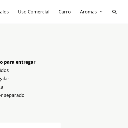
Busca
galos
Uso Comercial
Carro
Aromas
io
sto para entregar
al
idos
galar
,000.
ta
or separado