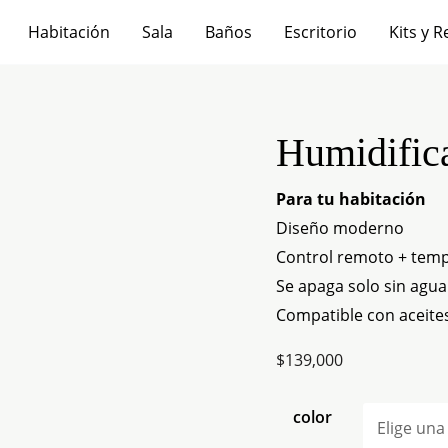
Habitación
Sala
Baños
Escritorio
Kits y R
Humidifica
Humidificador
ultrasónico
Para tu habitación
Sayu
Diseño moderno
cantidad
Control remoto + tem
Se apaga solo sin agua
Compatible con aceites
$
139,000
color