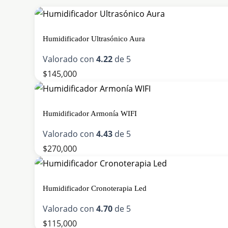
página
de
producto
Humidificador Ultrasónico Aura
Valorado con
4.22
de 5
$
145,000
Humidificador Armonía WIFI
Valorado con
4.43
de 5
$
270,000
Humidificador Cronoterapia Led
Valorado con
4.70
de 5
$
115,000