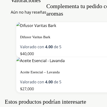
Valoraciones
Complementa tu pedido c
Aún no hay reseñas
aromas
Este
producto
Difusor Varitas Bark
tiene
múltiples
Valorado con
4.00
de 5
variantes.
$
40,000
Las
opciones
Aceite Esencial – Lavanda
se
pueden
Valorado con
4.00
de 5
elegir
$
27,000
en
Estos productos podrían interesarte
la