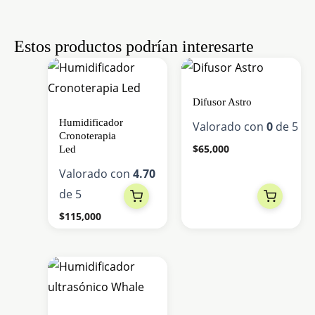
de
producto
Estos productos podrían interesarte
Difusor Astro
Humidificador
Valorado con
0
de 5
Cronoterapia
$
65,000
Led
Valorado con
4.70
de 5
$
115,000