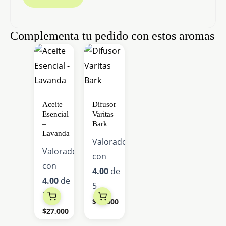
Complementa tu pedido con estos aromas
Este
producto
tiene
múltiples
Aceite
Difusor
variantes.
Esencial
Varitas
Las
–
Bark
Lavanda
opciones
Valorado
Valorado
se
con
con
pueden
4.00
de
4.00
de
elegir
5
5
en
$
40,000
la
$
27,000
página