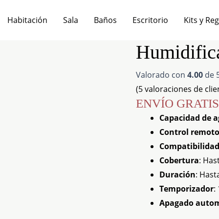
Habitación
Sala
Baños
Escritorio
Kits y Re
Humidific
Humidificador
Life
Valorado con
4.00
de 5
Led
(
5
valoraciones de clie
cantidad
ENVÍO GRATIS
Capacidad de 
Control remot
Compatibilida
Cobertura
: Has
Duración
: Hast
Temporizador
:
Apagado autom