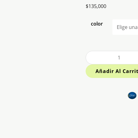
$
135,000
color
Añadir Al Carri