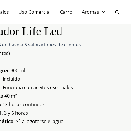
Busca
galos
Uso Comercial
Carro
Aromas
ador Life Led
 en base a
5
valoraciones de clientes
ntes)
agua
: 300 ml
o
: Incluido
d
: Funciona con aceites esenciales
ta 40 m²
a 12 horas continuas
 1, 3 y 6 horas
ático
: Sí, al agotarse el agua