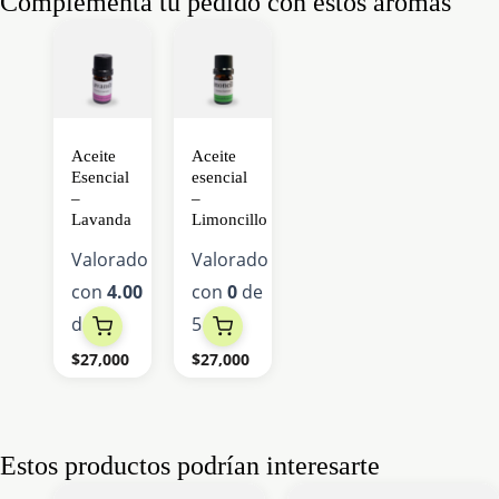
Complementa tu pedido con estos aromas
Aceite
Aceite
Esencial
esencial
–
–
Lavanda
Limoncillo
Valorado
Valorado
con
4.00
con
0
de
de 5
5
$
27,000
$
27,000
Estos productos podrían interesarte