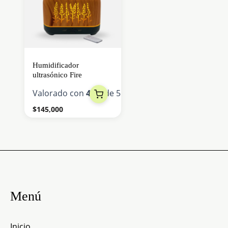
múltiples
variantes.
Las
opciones
se
Humidificador
pueden
ultrasónico Fire
elegir
Valorado con
4.77
de 5
en
$
145,000
la
página
de
producto
Menú
Inicio