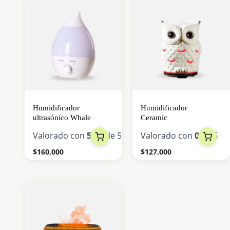
Humidificador
Humidificador
ultrasónico Whale
Ceramic
Valorado con
5.00
de 5
Valorado con
0
de 5
$
160,000
$
127,000
Este
producto
tiene