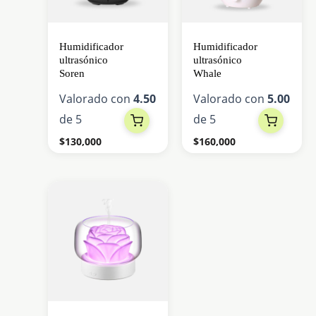
Las
opciones
Humidificador
Humidificador
se
ultrasónico
ultrasónico
Soren
Whale
pueden
elegir
Valorado con
4.50
Valorado con
5.00
en
de 5
de 5
la
$
130,000
$
160,000
página
de
producto