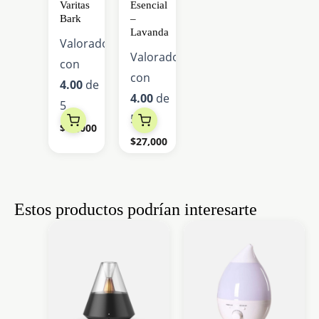
variantes.
Varitas
Esencial
Bark
–
Las
Lavanda
Valorado
opciones
Valorado
con
se
con
4.00
de
pueden
4.00
de
5
elegir
5
en
$
40,000
$
27,000
la
página
de
Estos productos podrían interesarte
producto
Este
producto
tiene
múltiples
variantes.