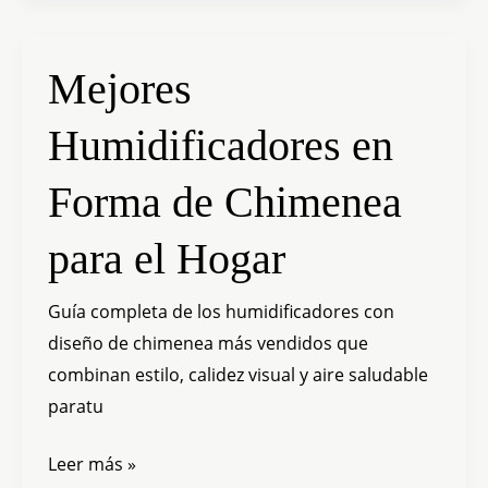
Mejores
Mejores
Humidificadores
Humidificadores en
en
Forma
Forma de Chimenea
de
Chimenea
para el Hogar
para
el
Guía completa de los humidificadores con
Hogar
diseño de chimenea más vendidos que
combinan estilo, calidez visual y aire saludable
paratu
Leer más »