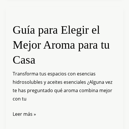
Guía
para
Guía para Elegir el
Elegir
el
Mejor Aroma para tu
Mejor
Aroma
Casa
para
tu
Transforma tus espacios con esencias
Casa
hidrosolubles y aceites esenciales ¿Alguna vez
te has preguntado qué aroma combina mejor
con tu
Leer más »