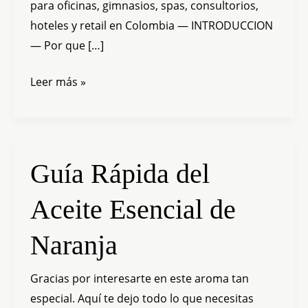
para oficinas, gimnasios, spas, consultorios,
los
hoteles y retail en Colombia — INTRODUCCION
negocios
— Por que […]
Leer más »
Guía
Guía Rápida del
Rápida
Aceite Esencial de
del
Aceite
Naranja
Esencial
de
Gracias por interesarte en este aroma tan
Naranja
especial. Aquí te dejo todo lo que necesitas