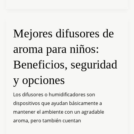
Mejores
Mejores difusores de
difusores
aroma para niños:
de
aroma
Beneficios, seguridad
para
niños:
y opciones
Beneficios,
seguridad
Los difusores o humidificadores son
y
dispositivos que ayudan básicamente a
opciones
mantener el ambiente con un agradable
aroma, pero también cuentan