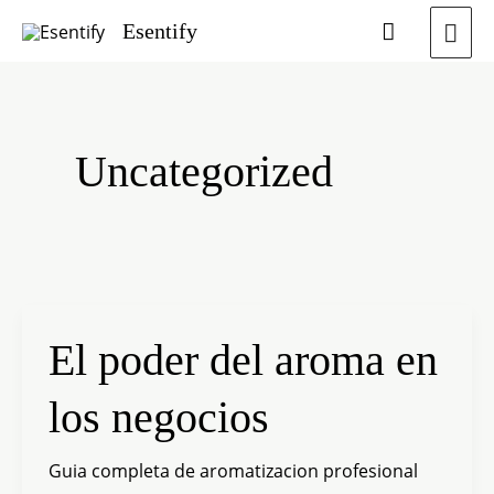
Ir
Me
Buscar
Esentify
al
Prin
contenido
Uncategorized
El
El poder del aroma en
poder
los negocios
del
aroma
Guia completa de aromatizacion profesional
en