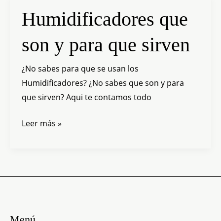
Humidificadores
Humidificadores que
que
son y para que sirven
son
y
¿No sabes para que se usan los
para
Humidificadores? ¿No sabes que son y para
que
que sirven? Aqui te contamos todo
sirven
Leer más »
Menú